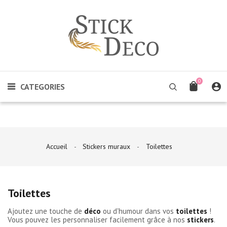

STICKERS
MURAUX
CATEGORIES
CITATIONS
&
TEXTES
RACLETTE
0
CATEGORIES
DE
POSE
COMMENT
POSER
UN
Accueil
Stickers muraux
Toilettes
STICKERS
Toilettes
Ajoutez une touche de
déco
ou d'humour dans vos
toilettes
!
Vous pouvez les personnaliser facilement grâce à nos
stickers
.