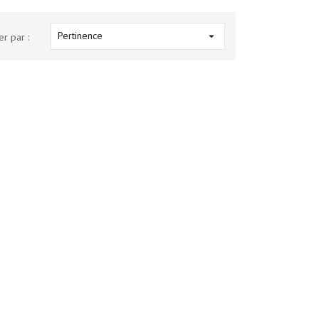
Pertinence

er par :