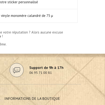
votre sticker personnalisé
: vinyle monomère calandré de 75 µ
e votre réputation ? Alors aucune excuse
e
!
même.
Support de 9h à 17h
06 95 71 00 81
INFORMATIONS DE LA BOUTIQUE