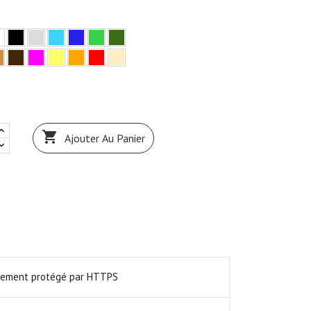

Ajouter Au Panier
ièrement protégé par HTTPS