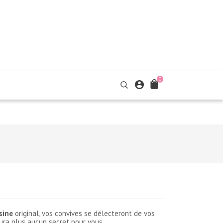
0
sine
original, vos convives se délecteront de vos
aura plus aucun secret pour vous.